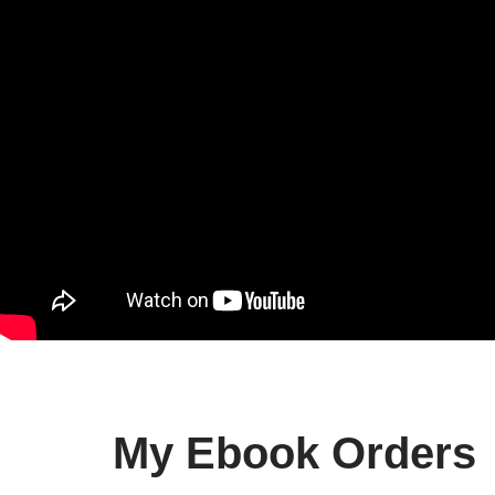
Pular
My Ebook Orders
para
o