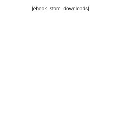
conteúdo
[ebook_store_downloads]